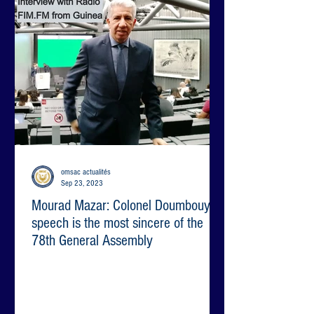
omsac actualités
Sep 23, 2023
Mourad Mazar: Colonel Doumbouya's
speech is the most sincere of the
78th General Assembly