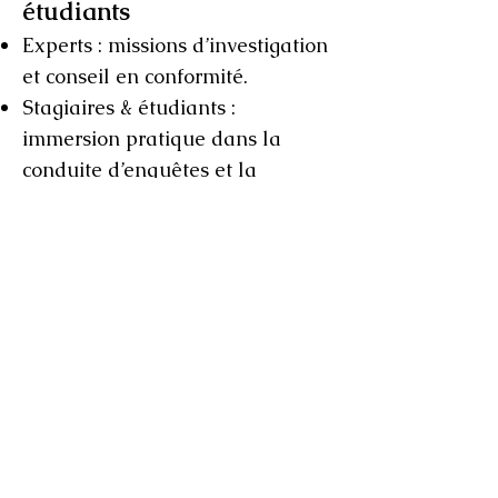
étudiants
Experts : missions d’investigation
et conseil en conformité.
Stagiaires & étudiants :
immersion pratique dans la
conduite d’enquêtes et la
promotion de l’intégrité.
Candidatures : envoyez lettre de
motivation + CV à
integrite@omsac.org
Retour